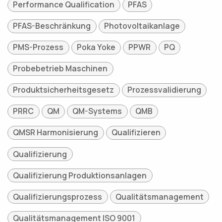
Performance Qualification
PFAS
PFAS-Beschränkung
Photovoltaikanlage
PMS-Prozess
Poka Yoke
PPWR
PQ
Probebetrieb Maschinen
Produktsicherheitsgesetz
Prozessvalidierung
PRRC
QM
QM-Systems
QMB
QMSR Harmonisierung
Qualifizieren
Qualifizierung
Qualifizierung Produktionsanlagen
Qualifizierungsprozess
Qualitätsmanagement
Qualitätsmanagement ISO 9001