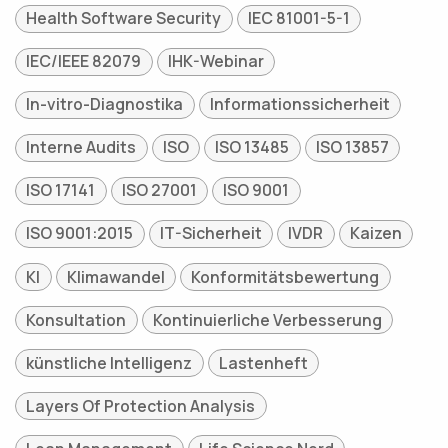
Health Software Security
IEC 81001-5-1
IEC/IEEE 82079
IHK-Webinar
In-vitro-Diagnostika
Informationssicherheit
Interne Audits
ISO
ISO 13485
ISO 13857
ISO 17141
ISO 27001
ISO 9001
ISO 9001:2015
IT-Sicherheit
IVDR
Kaizen
KI
Klimawandel
Konformitätsbewertung
Konsultation
Kontinuierliche Verbesserung
künstliche Intelligenz
Lastenheft
Layers Of Protection Analysis