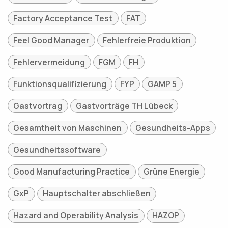
Factory Acceptance Test
FAT
Feel Good Manager
Fehlerfreie Produktion
Fehlervermeidung
FGM
FH
Funktionsqualifizierung
FYP
GAMP 5
Gastvortrag
Gastvorträge TH Lübeck
Gesamtheit von Maschinen
Gesundheits-Apps
Gesundheitssoftware
Good Manufacturing Practice
Grüne Energie
GxP
Hauptschalter abschließen
Hazard and Operability Analysis
HAZOP