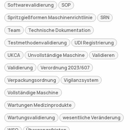
Softwarevalidierung
SOP
Spritzgießformen Maschinenrichtlinie
SRN
Team
Technische Dokumentation
Testmethodenvalidierung
UDI Registrierung
UKCA
Unvollständige Maschine
Validieren
Validierung
Verordnung 2023/607
Verpackungsordnung
Vigilanzsystem
Vollständige Maschine
Wartungen Medizinprodukte
Wartungsvalidierung
wesentliche Veränderung