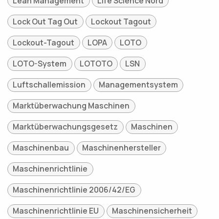
Lean Management
Life Science Nord
Lock Out Tag Out
Lockout Tagout
Lockout-Tagout
LOPA
LOTO
LOTO-System
LOTOTO
LSN
Luftschallemission
Managementsystem
Marktüberwachung Maschinen
Marktüberwachungsgesetz
Maschinen
Maschinenbau
Maschinenhersteller
Maschinenrichtlinie
Maschinenrichtlinie 2006/42/EG
Maschinenrichtlinie EU
Maschinensicherheit