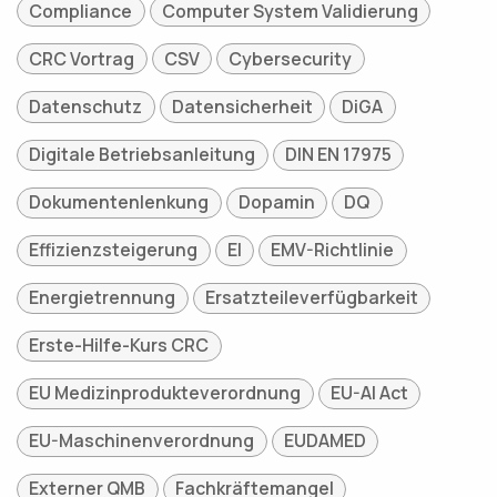
Compliance
Computer System Validierung
CRC Vortrag
CSV
Cybersecurity
Datenschutz
Datensicherheit
DiGA
Digitale Betriebsanleitung
DIN EN 17975
Dokumentenlenkung
Dopamin
DQ
Effizienzsteigerung
EI
EMV-Richtlinie
Energietrennung
Ersatzteileverfügbarkeit
Erste-Hilfe-Kurs CRC
EU Medizinprodukteverordnung
EU-AI Act
EU-Maschinenverordnung
EUDAMED
Externer QMB
Fachkräftemangel