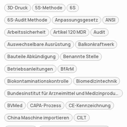
3D-Druck
5S-Methode
6S
6S-Audit Methode
Anpassungsgesetz
ANSI
Arbeitssicherheit
Artikel 120 MDR
Audit
Auswechselbare Ausrüstung
Balkonkraftwerk
Bauteile Abkündigung
Benannte Stelle
Betriebsanleitungen
BfArM
Biokontaminationskontrolle
Biomedizintechnik
Bundesinstitut für Arzneimittel und Medizinprodukte
BVMed
CAPA-Prozess
CE-Kennzeichnung
China Maschine importieren
CILT