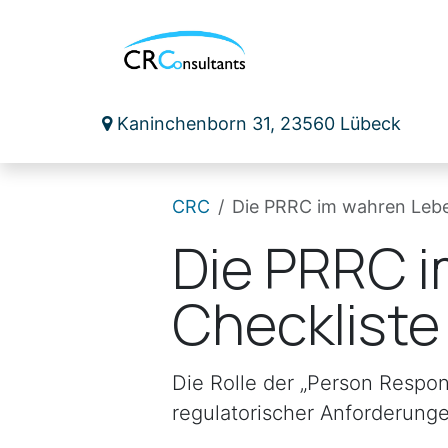
Zum Inhalt springen
me
Maschinensicherheit
Medizinproduktesic
Kaninchenborn 31, 23560 Lübeck
CRC
Die PRRC im wahren Lebe
Die PRRC i
Checkliste
Die Rolle der „Person Respon
regulatorischer Anforderunge