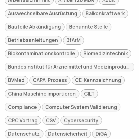
Arbeitssicherheit
Artikel 120 MDR
Audit
Auswechselbare Ausrüstung
Balkonkraftwerk
Bauteile Abkündigung
Benannte Stelle
Betriebsanleitungen
BfArM
Biokontaminationskontrolle
Biomedizintechnik
Bundesinstitut für Arzneimittel und Medizinprodukte
BVMed
CAPA-Prozess
CE-Kennzeichnung
China Maschine importieren
CILT
Compliance
Computer System Validierung
CRC Vortrag
CSV
Cybersecurity
Datenschutz
Datensicherheit
DiGA