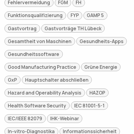
Fehlervermeidung
FGM
FH
Funktionsqualifizierung
FYP
GAMP 5
Gastvortrag
Gastvorträge TH Lübeck
Gesamtheit von Maschinen
Gesundheits-Apps
Gesundheitssoftware
Good Manufacturing Practice
Grüne Energie
GxP
Hauptschalter abschließen
Hazard and Operability Analysis
HAZOP
Health Software Security
IEC 81001-5-1
IEC/IEEE 82079
IHK-Webinar
In-vitro-Diagnostika
Informationssicherheit