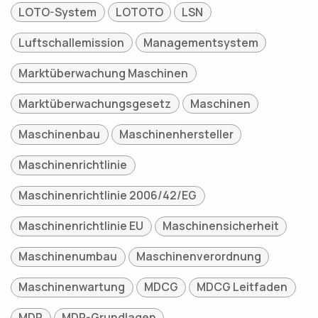
LOTO-System
LOTOTO
LSN
Luftschallemission
Managementsystem
Marktüberwachung Maschinen
Marktüberwachungsgesetz
Maschinen
Maschinenbau
Maschinenhersteller
Maschinenrichtlinie
Maschinenrichtlinie 2006/42/EG
Maschinenrichtlinie EU
Maschinensicherheit
Maschinenumbau
Maschinenverordnung
Maschinenwartung
MDCG
MDCG Leitfaden
MDR
MDR-Grundlagen