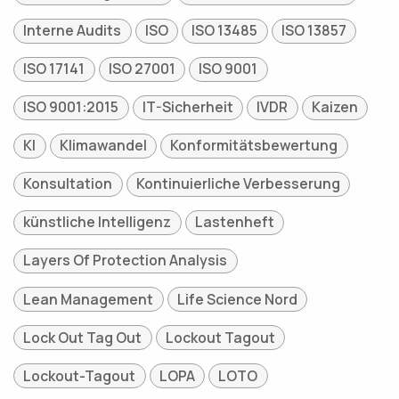
Interne Audits
ISO
ISO 13485
ISO 13857
ISO 17141
ISO 27001
ISO 9001
ISO 9001:2015
IT-Sicherheit
IVDR
Kaizen
KI
Klimawandel
Konformitätsbewertung
Konsultation
Kontinuierliche Verbesserung
künstliche Intelligenz
Lastenheft
Layers Of Protection Analysis
Lean Management
Life Science Nord
Lock Out Tag Out
Lockout Tagout
Lockout-Tagout
LOPA
LOTO