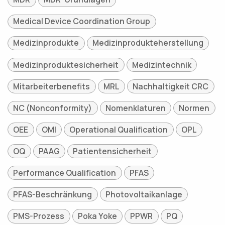
Medical Device Coordination Group
Medizinprodukte
Medizinprodukteherstellung
Medizinproduktesicherheit
Medizintechnik
Mitarbeiterbenefits
MRL
Nachhaltigkeit CRC
NC (Nonconformity)
Nomenklaturen
Normen
OEE
OMI
Operational Qualification
OPL
OQ
PAAG
Patientensicherheit
Performance Qualification
PFAS
PFAS-Beschränkung
Photovoltaikanlage
PMS-Prozess
Poka Yoke
PPWR
PQ