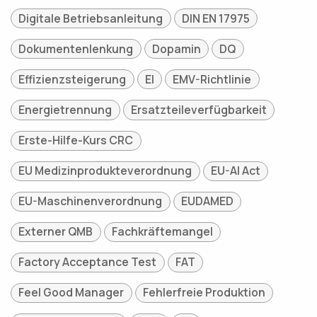
Digitale Betriebsanleitung
DIN EN 17975
Dokumentenlenkung
Dopamin
DQ
Effizienzsteigerung
EI
EMV-Richtlinie
Energietrennung
Ersatzteileverfügbarkeit
Erste-Hilfe-Kurs CRC
EU Medizinprodukteverordnung
EU-AI Act
EU-Maschinenverordnung
EUDAMED
Externer QMB
Fachkräftemangel
Factory Acceptance Test
FAT
Feel Good Manager
Fehlerfreie Produktion