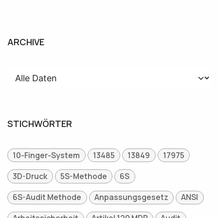
ARCHIVE
STICHWÖRTER
10-Finger-System
13485
13849
17975
3D-Druck
5S-Methode
6S
6S-Audit Methode
Anpassungsgesetz
ANSI