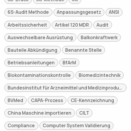
6S-Audit Methode
Anpassungsgesetz
ANSI
Arbeitssicherheit
Artikel 120 MDR
Audit
Auswechselbare Ausrüstung
Balkonkraftwerk
Bauteile Abkündigung
Benannte Stelle
Betriebsanleitungen
BfArM
Biokontaminationskontrolle
Biomedizintechnik
Bundesinstitut für Arzneimittel und Medizinprodukte
BVMed
CAPA-Prozess
CE-Kennzeichnung
China Maschine importieren
CILT
Compliance
Computer System Validierung