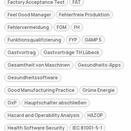
Factory Acceptance Test
FAT
Feel Good Manager
Fehlerfreie Produktion
Fehlervermeidung
FGM
FH
Funktionsqualifizierung
FYP
GAMP 5
Gastvortrag
Gastvorträge TH Lübeck
Gesamtheit von Maschinen
Gesundheits-Apps
Gesundheitssoftware
Good Manufacturing Practice
Grüne Energie
GxP
Hauptschalter abschließen
Hazard and Operability Analysis
HAZOP
Health Software Security
IEC 81001-5-1