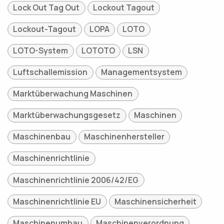
Lock Out Tag Out
Lockout Tagout
Lockout-Tagout
LOPA
LOTO
LOTO-System
LOTOTO
LSN
Luftschallemission
Managementsystem
Marktüberwachung Maschinen
Marktüberwachungsgesetz
Maschinen
Maschinenbau
Maschinenhersteller
Maschinenrichtlinie
Maschinenrichtlinie 2006/42/EG
Maschinenrichtlinie EU
Maschinensicherheit
Maschinenumbau
Maschinenverordnung