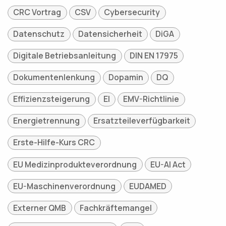
CRC Vortrag
CSV
Cybersecurity
Datenschutz
Datensicherheit
DiGA
Digitale Betriebsanleitung
DIN EN 17975
Dokumentenlenkung
Dopamin
DQ
Effizienzsteigerung
EI
EMV-Richtlinie
Energietrennung
Ersatzteileverfügbarkeit
Erste-Hilfe-Kurs CRC
EU Medizinprodukteverordnung
EU-AI Act
EU-Maschinenverordnung
EUDAMED
Externer QMB
Fachkräftemangel