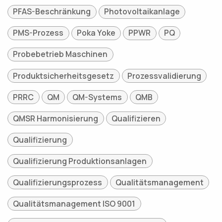
PFAS-Beschränkung
Photovoltaikanlage
PMS-Prozess
Poka Yoke
PPWR
PQ
Probebetrieb Maschinen
Produktsicherheitsgesetz
Prozessvalidierung
PRRC
QM
QM-Systems
QMB
QMSR Harmonisierung
Qualifizieren
Qualifizierung
Qualifizierung Produktionsanlagen
Qualifizierungsprozess
Qualitätsmanagement
Qualitätsmanagement ISO 9001