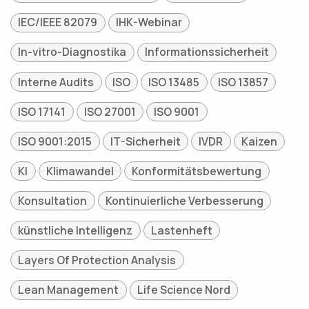
IEC/IEEE 82079
IHK-Webinar
In-vitro-Diagnostika
Informationssicherheit
Interne Audits
ISO
ISO 13485
ISO 13857
ISO 17141
ISO 27001
ISO 9001
ISO 9001:2015
IT-Sicherheit
IVDR
Kaizen
KI
Klimawandel
Konformitätsbewertung
Konsultation
Kontinuierliche Verbesserung
künstliche Intelligenz
Lastenheft
Layers Of Protection Analysis
Lean Management
Life Science Nord