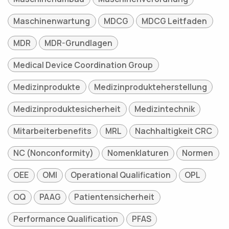
Maschinenwartung
MDCG
MDCG Leitfaden
MDR
MDR-Grundlagen
Medical Device Coordination Group
Medizinprodukte
Medizinprodukteherstellung
Medizinproduktesicherheit
Medizintechnik
Mitarbeiterbenefits
MRL
Nachhaltigkeit CRC
NC (Nonconformity)
Nomenklaturen
Normen
OEE
OMI
Operational Qualification
OPL
OQ
PAAG
Patientensicherheit
Performance Qualification
PFAS