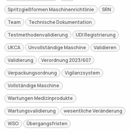
Spritzgießformen Maschinenrichtlinie
SRN
Team
Technische Dokumentation
Testmethodenvalidierung
UDI Registrierung
UKCA
Unvollständige Maschine
Validieren
Validierung
Verordnung 2023/607
Verpackungsordnung
Vigilanzsystem
Vollständige Maschine
Wartungen Medizinprodukte
Wartungsvalidierung
wesentliche Veränderung
WSO
Übergangsfristen