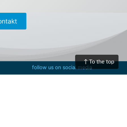
ntakt
↑ To the top
follow us on social media