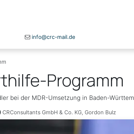
herheit
Beratung
Über uns
Infomater
info@crc-mail.de
amm
thilfe-Programm
ndler bei der MDR-Umsetzung in Baden-Württem
CRConsultants GmbH & Co. KG, Gordon Bulz