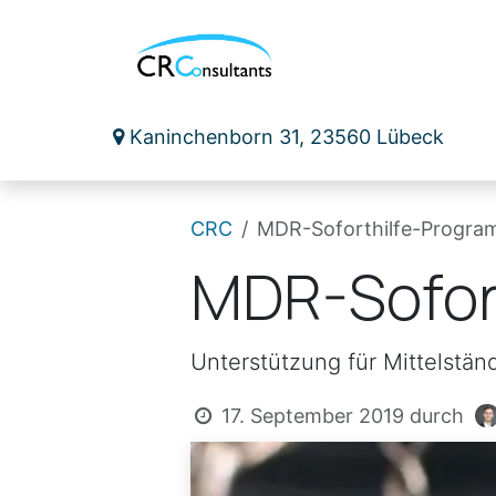
Zum Inhalt springen
me
Maschinensicherheit
Medizinproduktesic
Kaninchenborn 31, 23560 Lübeck
CRC
MDR-Soforthilfe-Progr
MDR-Sofor
Unterstützung für Mittelstä
17. September 2019
durch