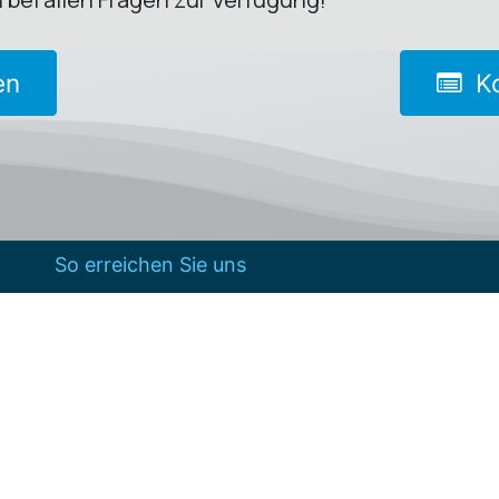
en
Ko
So erreichen Sie uns
+49 451 280 4900
info@crc-mail.de
Kaninchenborn 31, 23560
Lübeck