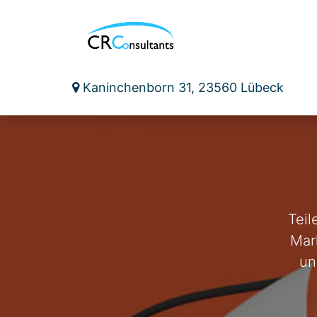
Zum Inhalt springen
me
Maschinensicherheit
Medizinproduktesic
Kaninchenborn 31, 23560 Lübeck
Teil
Mark
un