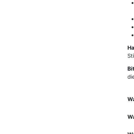
Ha
St
Bi
di
Wa
Wa