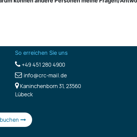
rum können andere Personen meine Fragen/Antwor
So erreichen Sie uns
+49 451 280 4900
info@crc-mail.de
Kaninchenborn 31, 23560
Lübeck
 buchen