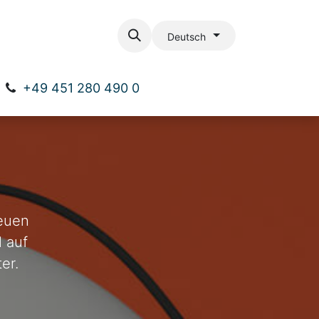
ial
Kontakt
Deutsch
+49 451 280 490 0
neuen
l auf
er.