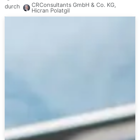
CRConsultants GmbH & Co. KG,
durch
Hicran Polatgil