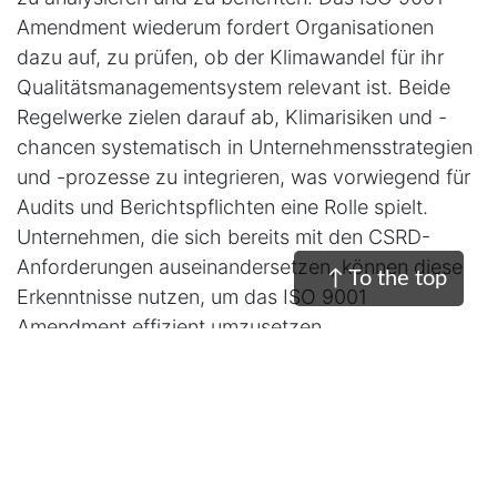
Amendment wiederum fordert Organisationen
dazu auf, zu prüfen, ob der Klimawandel für ihr
Qualitätsmanagementsystem relevant ist. Beide
Regelwerke zielen darauf ab, Klimarisiken und -
chancen systematisch in Unternehmensstrategien
und -prozesse zu integrieren, was vorwiegend für
Audits und Berichtspflichten eine Rolle spielt.
Unternehmen, die sich bereits mit den CSRD-
Anforderungen auseinandersetzen, können diese
↑ To the top
Erkenntnisse nutzen, um das ISO 9001
Amendment effizient umzusetzen.
Auch über ISO 9001 hinaus ergeben sich wichtige
Schnittstellen – hauptsächlich zur ISO 14001 für
Umweltmanagementsysteme, deren Inhalte eng
mit den Berichtspflichten der CSRD verknüpft
sind.